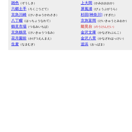
雑色
上大岡
（ぞうしき）
（かみおおおか）
六郷土手
屏風浦
（ろくごうどて）
（びょうぶがうら）
京急川崎
杉田[神奈川]
（けいきゅうかわさき）
（すぎた）
八丁畷
京急富岡
（はっちょうなわて）
（けいきゅうとみおか）
鶴見市場
能見台
（つるみいちば）
（のうけんだい）
京急鶴見
金沢文庫
（けいきゅうつるみ）
（かなざわぶんこ）
花月園前
金沢八景
（かげつえんまえ）
（かなざわはっけい）
生麦
追浜
（なまむぎ）
（おっぱま）