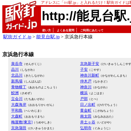
アドレスに「○○駅.jp」と入れるだけ！駅街ガイド
http://能見台駅.
｜
｜
使い方
よくある質問
ご利用にあたって
駅街ガイド.jp
>
能見台駅.jp
> 京浜急行本線
京浜急行本線
泉岳寺
京急新子安
（せんがくじ）
（けいきゅうしんこや
品川
子安
（しながわ）
（こやす）
北品川
神奈川新町
（きたしながわ）
（かながわしんまち）
新馬場
仲木戸
（しんばんば）
（なかきど）
青物横丁
神奈川
（あおものよこちょう）
（かながわ）
鮫洲
横浜
（さめず）
（よこはま）
立会川
戸部
（たちあいがわ）
（とべ）
大森海岸
日ノ出町
（おおもりかいがん）
（ひのでちょう）
平和島
黄金町
（へいわじま）
（こがねちょう）
大森町
南太田
（おおもりまち）
（みなみおおた）
梅屋敷[東京]
井土ヶ谷
（うめやしき）
（いどがや）
京急蒲田
弘明寺
（けいきゅうかまた）
（ぐみょうじ）